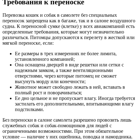
Требования к переноске
Перевозка кошек и собак в самолете без специальных
переносок запрещена как в багаже, так и в салоне воздушного
судна. К переносной сумке (клетке) у всех авиакомпаний есть
определенные требования, которые могут незначительно
различаться. Питомцы допускаются к перелету в жесткой или
мягкой переноске, если:
Ее размеры в трех измерениях не более лимита,
установленного компанией;
Она оснащена дверцей в виде решетки или сетки с
надежным замком, а также вентиляционными
отверстиями, через которые питомец не сможет
высунуть морду или конечности;
Животное может свободно лежать в ней, вставать в
полный рост и поворачиваться;
Ее дно цельное и не пропускает влагу. Иногда требуется
застилать его дополнительными, впитывающими влагу
подстилками.
Без переноски в салоне самолета разрешено провозить лишь
служебных собак и собак-помощников для людей с
ограниченными возможностями. При этом обязательное
условие — наличие у них ошейника, поводка и намордника.