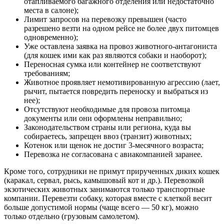
отапливаемого багажного отделения или недостаточно
места в салоне);
Лимит запросов на перевозку превышен (часто
разрешено везти на одном рейсе не более двух питомцев
одновременно);
Уже оставлена заявка на провоз животного-антагониста
(для кошек ими как раз являются собаки и наоборот);
Переносная сумка или контейнер не соответствуют
требованиям;
Животное проявляет немотивированную агрессию (лает,
рычит, пытается повредить переноску и выбраться из
нее);
Отсутствуют необходимые для провоза питомца
документы или они оформлены неправильно;
Законодательством страны или региона, куда вы
собираетесь, запрещен ввоз (транзит) животных;
Котенок или щенок не достиг 3-месячного возраста;
Перевозка не согласована с авиакомпанией заранее.
Кроме того, сотрудники не примут прирученных диких кошек
(каракал, сервал, рысь, камышовый кот и др.). Перевозкой
экзотических животных занимаются только транспортные
компании. Перевезти собаку, которая вместе с клеткой весит
больше допустимой нормы (чаще всего — 50 кг), можно
только отдельно (грузовым самолетом).