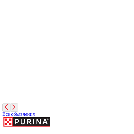
Барсук
4 месяца, Мальчик
Санкт-Петербург
Дик
10 лет, Мальчик
Санкт-Петербург
Фиона
3 года, Девочка
Санкт-Петербург
Все объявления