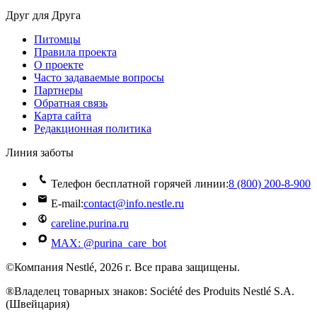
Друг для Друга
Питомцы
Правила проекта
О проекте
Часто задаваемые вопросы
Партнеры
Обратная связь
Карта сайта
Редакционная политика
Линия заботы
Телефон бесплатной горячей линии:
8 (800) 200‑8‑900
E-mail:
contact@info.nestle.ru
careline.purina.ru
MAX: @purina_care_bot
©Компания Nestlé, 2026 г. Все права защищены.
®Владелец товарных знаков: Société des Produits Nestlé S.A.
(Швейцария)