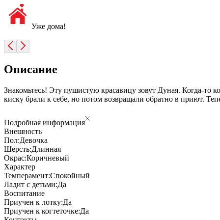
Уже дома!
Описание
Знакомьтесь! Эту пушистую красавицу зовут Дуная. Когда-то ко
киску брали к себе, но потом возвращали обратно в приют. Тепе
Подробная информация
Внешность
Пол:
Девочка
Шерсть:
Длинная
Окрас:
Коричневый
Характер
Темперамент:
Спокойный
Ладит с детьми:
Да
Воспитание
Приучен к лотку:
Да
Приучен к когтеточке:
Да
Контакты