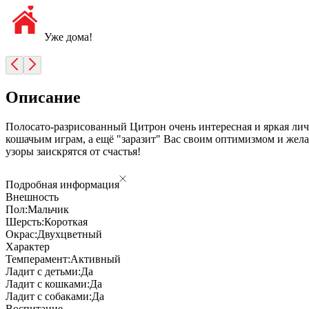
Уже дома!
Описание
Полосато-разрисованный Цитрон очень интересная и яркая личн
кошачьим играм, а ещё "заразит" Вас своим оптимизмом и жела
узоры заискрятся от счастья!
Подробная информация
Внешность
Пол:
Мальчик
Шерсть:
Короткая
Окрас:
Двухцветный
Характер
Темперамент:
Активный
Ладит с детьми:
Да
Ладит с кошками:
Да
Ладит с собаками:
Да
Воспитание