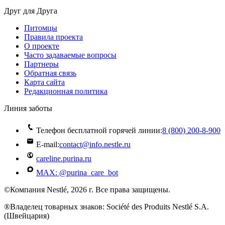
Друг для Друга
Питомцы
Правила проекта
О проекте
Часто задаваемые вопросы
Партнеры
Обратная связь
Карта сайта
Редакционная политика
Линия заботы
Телефон бесплатной горячей линии:
8 (800) 200‑8‑900
E-mail:
contact@info.nestle.ru
careline.purina.ru
MAX: @purina_care_bot
©Компания Nestlé, 2026 г. Все права защищены.
®Владелец товарных знаков: Société des Produits Nestlé S.A.
(Швейцария)