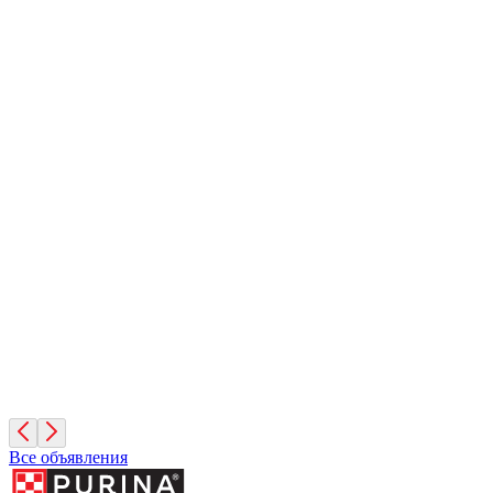
Вулкан
1 месяц, Мальчик
Санкт-Петербург
Иней
1 месяц, Мальчик
Санкт-Петербург
Фисташка
2 месяца, Девочка
Москва
Все объявления