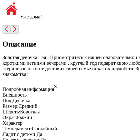
Уже дома!
Описание
Золотая девочка Тэя ! Присмотритесь к нашей очаровательной 
короткими летними вечерами , круглый год подарит свою любо
стерилизована и не доставит своей семье никаких неудобств. 
знакомства!
Подробная информация
Внешность
Пол:
Девочка
Размер:
Средний
Шерсть:
Короткая
Окрас:
Рыжий
Характер
Темперамент:
Спокойный
Ладит с детьми:
Да
Ладит с кошками:
Да