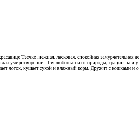
красавице Тэечке ,нежная, ласковая, спокойная замурчательная
вь и умиротворение . Тэя любопытна от природы, грациозна и 
Знает лоток, кушает сухой и влажный корм. Дружит с кошками и 