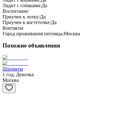
Ладит с собаками:
Да
Воспитание
Приучен к лотку:
Да
Приучен к когтеточке:
Да
Контакты
Город проживания питомца:
Москва
Похожие объявления
Шахматы
1 год, Девочка
Москва
Степашка
1 год, Мальчик
Москва