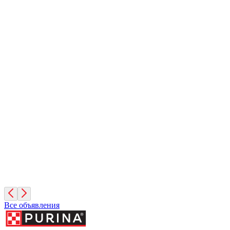
Вулкан
1 месяц, Мальчик
Санкт-Петербург
Иней
1 месяц, Мальчик
Санкт-Петербург
Фисташка
2 месяца, Девочка
Москва
Все объявления