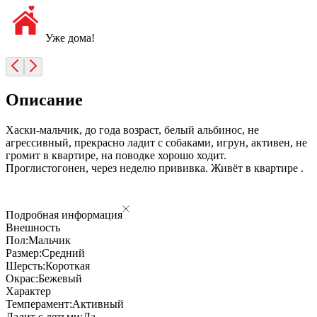
Уже дома!
Описание
Хаски-мальчик, до года возраст, белый альбинос, не
агрессивный, прекрасно ладит с собаками, игрун, активен, не
громит в квартире, на поводке хорошо ходит.
Проглистогонен, через неделю прививка. Живёт в квартире .
Подробная информация
Внешность
Пол:
Мальчик
Размер:
Средний
Шерсть:
Короткая
Окрас:
Бежевый
Характер
Темперамент:
Активный
Ладит с детьми:
Да