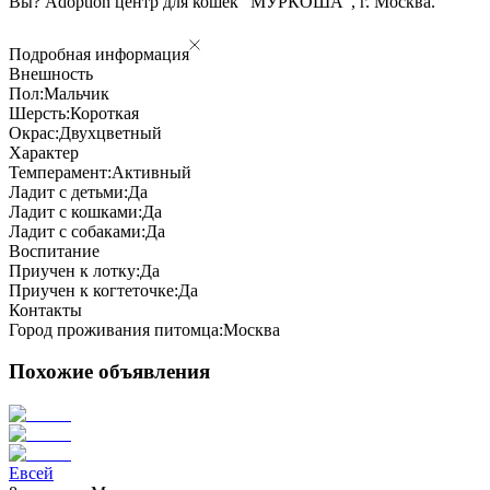
Вы? Adoption центр для кошек "МУРКОША", г. Москва.
Подробная информация
Внешность
Пол:
Мальчик
Шерсть:
Короткая
Окрас:
Двухцветный
Характер
Темперамент:
Активный
Ладит с детьми:
Да
Ладит с кошками:
Да
Ладит с собаками:
Да
Воспитание
Приучен к лотку:
Да
Приучен к когтеточке:
Да
Контакты
Город проживания питомца:
Москва
Похожие объявления
Евсей