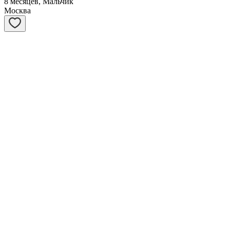
8 месяцев, Мальчик
Москва
Матрёшка
1 год, Девочка
Москва
Янтарь
7 месяцев, Мальчик
Санкт-Петербург
Холлидей
4 месяца, Мальчик