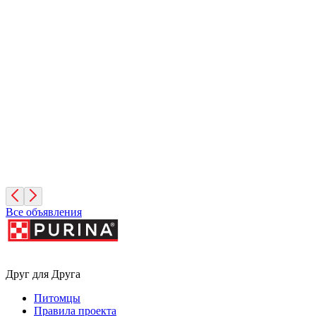
Яша
2 года, Мальчик
Московская область
Диего
2 года, Мальчик
Санкт-Петербург
Все объявления
Друг для Друга
Питомцы
Правила проекта