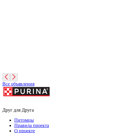
Иней
1 месяц, Мальчик
Санкт-Петербург
Фисташка
2 месяца, Девочка
Москва
Все объявления
Друг для Друга
Питомцы
Правила проекта
О проекте