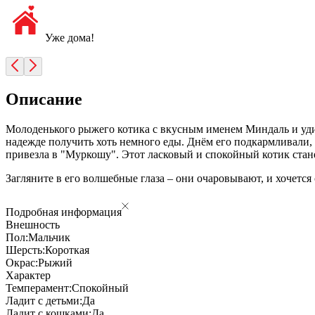
Уже дома!
Описание
Молоденького рыжего котика с вкусным именем Миндаль и уди
надежде получить хоть немного еды. Днём его подкармливали,
привезла в "Муркошу". Этот ласковый и спокойный котик стан
Загляните в его волшебные глаза – они очаровывают, и хочется
Подробная информация
Внешность
Пол:
Мальчик
Шерсть:
Короткая
Окрас:
Рыжий
Характер
Темперамент:
Спокойный
Ладит с детьми:
Да
Ладит с кошками:
Да