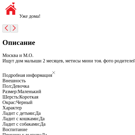
Уже дома!
Описание
Москва и М.О.
Ищут дом малыши 2 месяцев, метисы мини тоя. фото родителей
Подробная информация
Внешность
Пол:
Девочка
Размер:
Маленький
Шерсть:
Короткая
Окрас:
Черный
Характер
Ладит с детьми:
Да
Ладит с кошками:
Да
Ладит с собаками:
Да
Воспитание
Приучен к выгулу:
Да