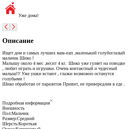
Уже дома!
Описание
Ищет дом и самых лучших мам-пап ,маленький голубоглазый
мальчик Шико !
Малышу около 4 мес ,весит 4 кг. Шико уже гуляет на поводке
, любит играть и игрушки. Очень контактный и чудесный
малыш!!! Уже ушки встают , глазки возможно останутся
голубыми !
Шико обработан от паразитов Привит, не привередлив в еде .
Подробная информация
Внешность
Пол:
Мальчик
Размер:
Средний
Шерсть:
Короткая
Окрас:
Коричневый