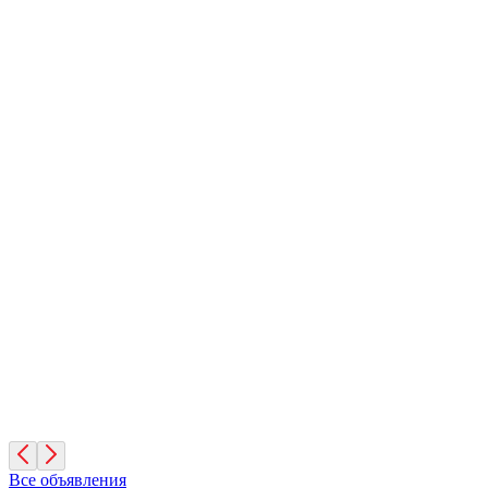
Шеба
8 лет, Девочка
Москва
Яша
2 года, Мальчик
Московская область
Диего
2 года, Мальчик
Санкт-Петербург
Все объявления