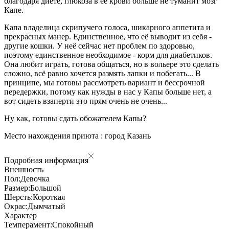
благодаря диете, глюкоза в её крови больше не туманит мозг
Капе.
Капа владелица скрипучего голоса, шикарного аппетита и
прекрасных манер. Единственное, что её выводит из себя -
другие кошки. У неё сейчас нет проблем по здоровью,
поэтому единственное необходимое - корм для диабетиков.
Она любит играть, готова общаться, но в вольере это сделать
сложно, всё равно хочется размять лапки и побегать... В
принципе, мы готовы рассмотреть вариант и бессрочной
передержки, потому как нужды в нас у Капы больше нет, а
вот сидеть взаперти это прям очень не очень...
Ну как, готовы сдать обожателем Капы?
Место нахождения приюта : город Казань
Подробная информация
Внешность
Пол:
Девочка
Размер:
Большой
Шерсть:
Короткая
Окрас:
Дымчатый
Характер
Темперамент:
Спокойный