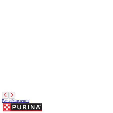
Арика
1 год, Девочка
Москва
Лайма
6 лет, Девочка
Санкт-Петербург
Симона
3 месяца, Девочка
Санкт-Петербург
Все объявления