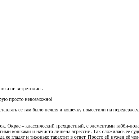
о пока не встретились…
орую просто невозможно!
авлять ее там было нельзя и кошечку поместили на передержку. Т
к. Окрас – классический трехцветный, с элементами табби-полос
угими кошками и начисто лишена агрессии. Так сложилась её судь
а ее гладят и тихонько тарахтит в ответ. Просто ей нужен её чел