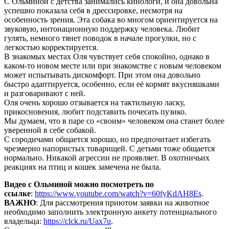
С Ольминой с детства занимались кинологи, и она довольна
успешно показала себя в дрессировке, несмотря на
особенность зрения. Эта собака во многом ориентируется на
звуковую, интонационную поддержку человека. Любит
гулять, немного тянет поводок в начале прогулки, но с
легкостью корректируется.
В знакомых местах Оля чувствует себя спокойно, однако в
каком-то новом месте или при знакомстве с новым человеком
может испытывать дискомфорт. При этом она довольно
быстро адаптируется, особенно, если её кормят вкусняшками
и разговаривают с ней.
Оля очень хорошо отзывается на тактильную ласку,
прикосновения, любит подставить почесать пузико.
Мы думаем, что в паре со «своим» человеком она станет более
уверенной в себе собакой.
С сородичами общается хорошо, но предпочитает избегать
чрезмерно напористых товарищей. С детьми тоже общается
нормально. Никакой агрессии не проявляет. В охотничьих
реакциях на птиц и кошек замечена не была.
Видео с Ольминой можно посмотреть по
ссылке
:
https://www.youtube.com/watch?v=60fyKdAH8Es
.
ВАЖНО
: Для рассмотрения приютом заявки на животное
необходимо заполнить электронную анкету потенциального
владельца:
https://clck.ru/Uax7u
.