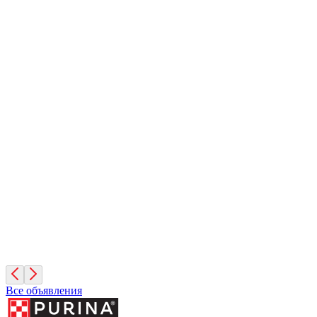
Элис
11 месяцев, Девочка
Москва
Сириус
1 год, Мальчик
Московская область
Леонид
4 месяца, Мальчик
Москва
Все объявления