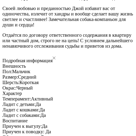
Своей любовью и преданностью Джой избавит вас от
одиночества, излечит от хандры и вообще сделает вашу жизнь
светлее и счастливее! Замечательная собака-компаньон для
души и сердца!
Отдаётся по договору ответственного содержания в квартиру
или частный дом, строго не на цепь! С условием дальнейшего
ненавязчивого отслеживания судьбы и приветов из дома.
Подробная информация
Внешность
Пол:
Мальчик
Размер:
Средний
Шерсть:
Короткая
Окрас:
Черный
Характер
Темперамент:
Активный
Ладит с детьми:
Да
Ладит с кошками:
Да
Ладит с собаками:
Да
Воспитание
Приучен к выгулу:
Да
Приучен к поводку:
Да