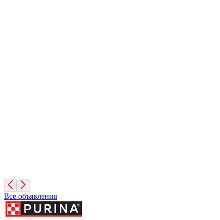
Элис
11 месяцев, Девочка
Москва
Сириус
1 год, Мальчик
Московская область
Леонид
4 месяца, Мальчик
Москва
Все объявления