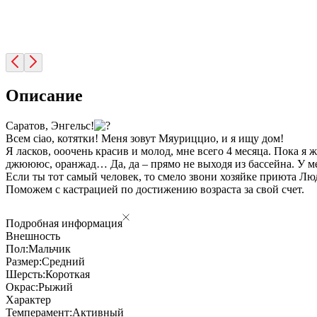
Описание
Саратов, Энгельс!
Всем ciao, котятки! Меня зовут Мяуриццио, и я ищу дом!
Я ласков, ооочень красив и молод, мне всего 4 месяца. Пока я 
джюююс, оранжад… Да, да – прямо не выходя из бассейна. У м
Если ты тот самый человек, то смело звони хозяйке приюта Люд
Поможем с кастрацией по достижению возраста за свой счет.
Подробная информация
Внешность
Пол:
Мальчик
Размер:
Средний
Шерсть:
Короткая
Окрас:
Рыжий
Характер
Темперамент:
Активный