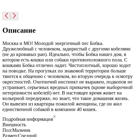
Описание
Москва и МО! Молодой энергичный пес Бобка.
Дружелюбный с человеком, задиристый с другими кобелями
(не до кровавых ран). Идеально, чтобы Бобка нашел дом, в
котором есть кошки или собаки противоположного пола. С
кошками Бобка отлично ладит. Чистоплотный, хорошо ходит
на поводке. На прогулках по знакомой территории больше
тянется к общению с человеком, во вторую очередь к осмотру
окрестностей. Охотничий инстинкт не выражен, подкопов не
устраивает, серьезных вредных привычек (кроме выборочной
нетерпимости кобелей) нет. В настоящее время живет на
вольерной передержке, но знает, что такое домашняя жизнь.
Он вывезен из квартиры пожилой женщины, где он жил
единственной собакой в компании 40 кошек.
Подробная информация
Внешность
Пол:
Мальчик
Размер:
Средний