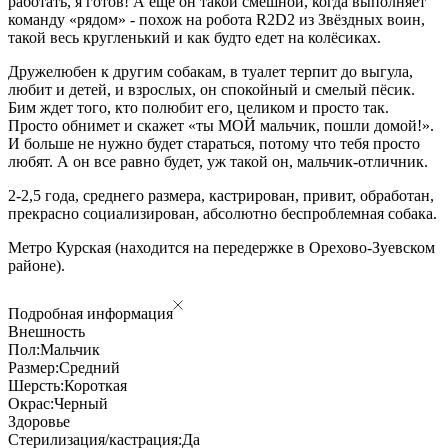
работать, я готов! А еще он такой смешной, когда выполняет
команду «рядом» - похож на робота R2D2 из Звёздных воин,
такой весь кругленький и как будто едет на колёсиках.
Дружелюбен к другим собакам, в туалет терпит до выгула,
любит и детей, и взрослых, он спокойный и смелый пёсик.
Бим ждет того, кто полюбит его, целиком и просто так.
Просто обнимет и скажет «ты МОЙ мальчик, пошли домой!».
И больше не нужно будет стараться, потому что тебя просто
любят. А он все равно будет, уж такой он, мальчик-отличник.
2-2,5 года, среднего размера, кастрирован, привит, обработан,
прекрасно социализирован, абсолютно беспроблемная собака.
Метро Курская (находится на передержке в Орехово-Зуевском
районе).
Подробная информация
Внешность
Пол:
Мальчик
Размер:
Средний
Шерсть:
Короткая
Окрас:
Черный
Здоровье
Стерилизация/кастрация:
Да