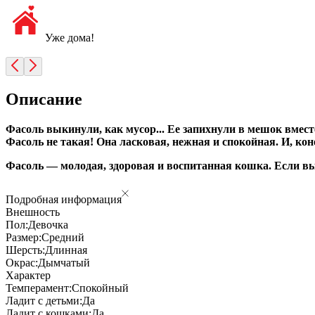
Уже дома!
Описание
Фасоль выкинули, как мусор... Ее запихнули в мешок вместе
Фасоль не такая! Она ласковая, нежная и спокойная. И, ко
Фасоль — молодая, здоровая и воспитанная кошка. Если вы х
Подробная информация
Внешность
Пол:
Девочка
Размер:
Средний
Шерсть:
Длинная
Окрас:
Дымчатый
Характер
Темперамент:
Спокойный
Ладит с детьми:
Да
Ладит с кошками:
Да