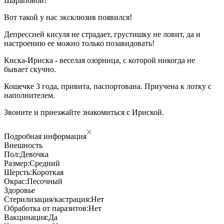
Шараповой!
Вот такой у нас эксклюзив появился!
Депрессией кисуля не страдает, грустишку не ловит, да и
настроению ее можно только позавидовать!
Киска-Ириска - веселая озорница, с которой никогда не
бывает скучно.
Кошечке 3 года, привита, паспортована. Приучена к лотку с
наполнителем.
Звоните и приезжайте знакомиться с Ириской.
Подробная информация
Внешность
Пол:
Девочка
Размер:
Средний
Шерсть:
Короткая
Окрас:
Песочный
Здоровье
Стерилизация/кастрация:
Нет
Обработка от паразитов:
Нет
Вакцинация:
Да