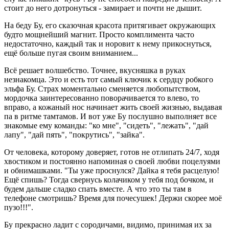
стоит до него дотронуться - замирает и почти не дышит.
На беду Бу, его сказочная красота притягивает окружающих
будто мощнейший магнит. Просто комплимента часто
недостаточно, каждый так и норовит к нему прикоснуться,
ещё больше пугая своим вниманием...
Всё решает волшебство. Точнее, вкусняшка в руках
незнакомца. Это и есть тот самый ключик к сердцу робкого
эльфа Бу. Страх моментально сменяется любопытством,
мордочка заинтересованно поворачивается то влево, то
вправо, а кожаный нос начинает жить своей жизнью, выдавая
па в ритме тамтамов. И вот уже Бу послушно выполняет все
знакомые ему команды: "ко мне", "сидеть", "лежать", "дай
лапу", "дай пять", "покрутись", "зайка".
От человека, которому доверяет, готов не отлипать 24/7, ходя
хвостиком и постоянно напоминая о своей любви поцелуями
и обнимашками. "Ты уже проснулся? Дайка я тебя расцелую!
Ещё спишь? Тогда свернусь колачиком у тебя под бочком, и
будем дальше сладко спать вместе. А что это ты там в
телефоне смотришь? Время для почесушек! Держи скорее моё
пузо!!!".
Бу прекрасно ладит с сородичами, видимо, принимая их за