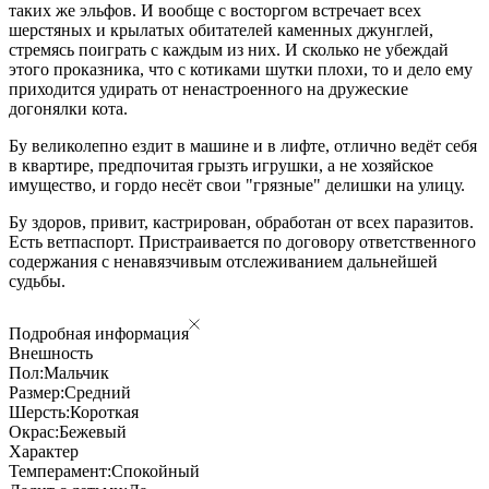
таких же эльфов. И вообще с восторгом встречает всех
шерстяных и крылатых обитателей каменных джунглей,
стремясь поиграть с каждым из них. И сколько не убеждай
этого проказника, что с котиками шутки плохи, то и дело ему
приходится удирать от ненастроенного на дружеские
догонялки кота.
Бу великолепно ездит в машине и в лифте, отлично ведёт себя
в квартире, предпочитая грызть игрушки, а не хозяйское
имущество, и гордо несёт свои "грязные" делишки на улицу.
Бу здоров, привит, кастрирован, обработан от всех паразитов.
Есть ветпаспорт. Пристраивается по договору ответственного
содержания с ненавязчивым отслеживанием дальнейшей
судьбы.
Подробная информация
Внешность
Пол:
Мальчик
Размер:
Средний
Шерсть:
Короткая
Окрас:
Бежевый
Характер
Темперамент:
Спокойный