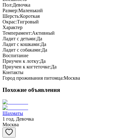
Пол:
Девочка
Размер:
Маленький
Шерсть:
Короткая
Окрас:
Тигровый
Характер
Темперамент:
Активный
Ладит с детьми:
Да
Ладит с кошками:
Да
Ладит с собаками:
Да
Воспитание
Приучен к лотку:
Да
Приучен к когтеточке:
Да
Контакты
Город проживания питомца:
Москва
Похожие объявления
Шахматы
1 год, Девочка
Москва