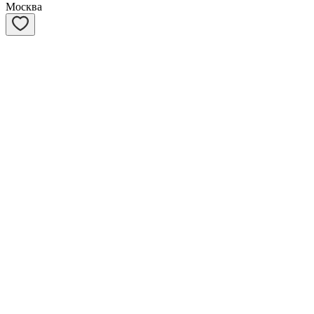
Москва
Маревна
1 год, Девочка
Москва
Василиса
2 месяца, Девочка
Санкт-Петербург
Шахматы
1 год, Девочка
Москва