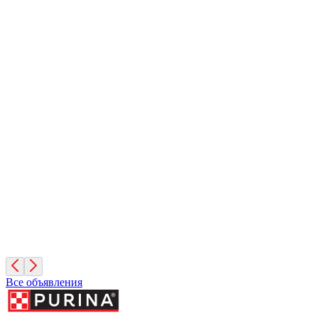
Кешью
2 месяца, Мальчик
Москва
Фундук
2 месяца, Мальчик
Москва
Руфина
4 года, Девочка
Москва
Все объявления