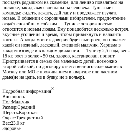
посидеть рядышком на скамейке, или лениво поваляться на
полянке, закидывая свои лапы на человека. Тунь знает
команды: сидеть, лежать, дай лапу и продолжает изучать
новые. В общении с сородичами избирателен, предпочтение
отдаёт спокойным собакам. ⠀ Тунис с осторожностью
относится к новым людям. Ему понадобится несколько встреч,
вкусные угощения и время, чтобы привыкнуть и наладить
контакт. А когда мостик доверия будет выстроен, он покажет
какой он нежный, ласковый, смешной мальчик. Харизма в
каждом взгляде и в каждом движении. ⠀ Тунису 2,5 года, вес -
18 кг, рост в холке - 50 см, здоров, кастрирован, привит.
Пристраивается в семью без маленьких детей, возможно
второй собакой, по договору ответственного содержания в
Москву или МО с проживанием в квартире или частном
доме(не на цепь, не в будку, не в вольер).
Подробная информация
Внешность
Пол:
Мальчик
Размер:
Средний
Шерсть:
Короткая
Окрас:
Трехцветный
Вес:
23.0 кг
Здоровье