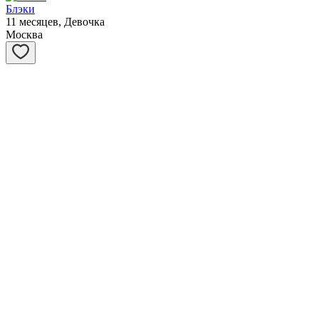
Блэки
11 месяцев, Девочка
Москва
Вовочка
3 года, Мальчик
Москва
Карамелька
2 месяца, Девочка
Москва