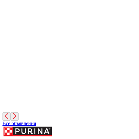
Вулкан
1 месяц, Мальчик
Санкт-Петербург
Иней
1 месяц, Мальчик
Санкт-Петербург
Фисташка
2 месяца, Девочка
Москва
Все объявления