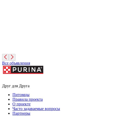
Вита
1 год, Девочка
Московская область
Лучик
11 месяцев, Мальчик
Москва
Все объявления
Друг для Друга
Питомцы
Правила проекта
О проекте
Часто задаваемые вопросы
Партнеры