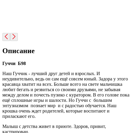
Описание
Гуччи Б98
Наш Гуччик - лучший друг детей и взрослых. И
неудивительно, ведь он сам ещё совсем юный.
Задора у этого
красавца хватит на всех
. Больше всего на свете мальчишка
любит бегать и резвиться со своими друзьями, не забывая
между делом и почесть пузико с куратором. В его голове пока
ещё сплошные игры и шалости. Но Гуччи с большим
энтузиазмом познает мир и с радостью обучается. Наш
крошка очень ждет родителей, которые воспитают и
приласкают его.
Малыш с детства живет в приюте. Здоров, привит,
кастрирован.