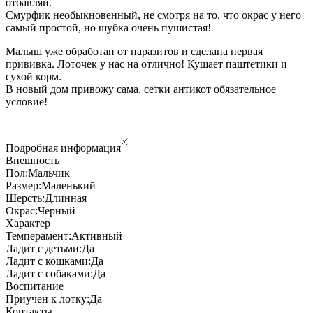
отбавляй.
Смурфик необыкновенный, не смотря на то, что окрас у него
самый простой, но шубка очень пушистая!
Малыш уже обработан от паразитов и сделана первая
прививка. Лоточек у нас на отлично! Кушает паштетики и
сухой корм.
В новый дом привожу сама, сетки антикот обязательное
условие!
Подробная информация
Внешность
Пол:
Мальчик
Размер:
Маленький
Шерсть:
Длинная
Окрас:
Черный
Характер
Темперамент:
Активный
Ладит с детьми:
Да
Ладит с кошками:
Да
Ладит с собаками:
Да
Воспитание
Приучен к лотку:
Да
Контакты