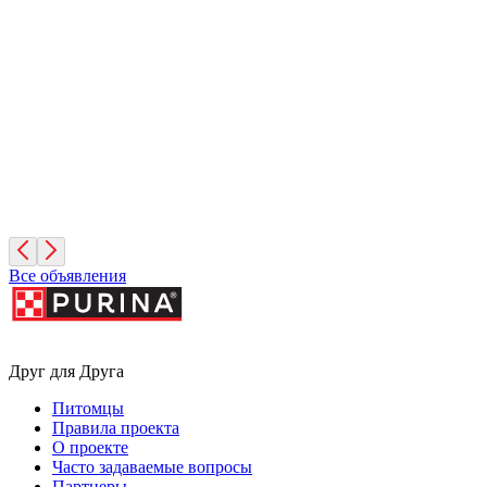
Вулкан
1 месяц, Мальчик
Санкт-Петербург
Иней
1 месяц, Мальчик
Санкт-Петербург
Все объявления
Друг для Друга
Питомцы
Правила проекта
О проекте
Часто задаваемые вопросы
Партнеры