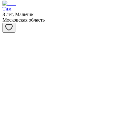
Тим
8 лет, Мальчик
Московская область
Асти
1 год, Девочка
Московская область
Виста
6 лет, Девочка
Московская область