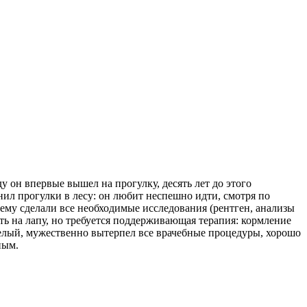
у он впервые вышел на прогулку, десять лет до этого
енил прогулки в лесу: он любит неспешно идти, смотря по
 ему сделали все необходимые исследования (рентген, анализы
ть на лапу, но требуется поддерживающая терапия: кормление
мелый, мужественно вытерпел все врачебные процедуры, хорошо
ным.