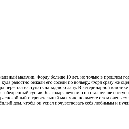
наивный мальчик. Форду больше 10 лет, но только в прошлом год
 куда радостно бежали его соседи по вольеру. Форд сразу же оц
орд перестал наступать на заднюю лапу. В ветеринарной клинике
 тазобедренный сустав. Благодаря лечению он стал лучше наступа
- спокойный и трогательный мальчик, но вместе с тем очень с
тёплый дом, чтобы он успел почувствовать себя любимым и нуж