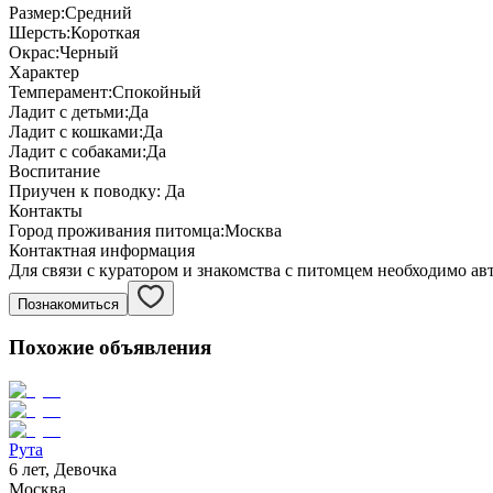
Размер:
Средний
Шерсть:
Короткая
Окрас:
Черный
Характер
Темперамент:
Спокойный
Ладит с детьми:
Да
Ладит с кошками:
Да
Ладит с собаками:
Да
Воспитание
Приучен к поводку:
Да
Контакты
Город проживания питомца:
Москва
Контактная информация
Для связи с куратором и знакомства с питомцем необходимо ав
Познакомиться
Похожие объявления
Рута
6 лет, Девочка
Москва