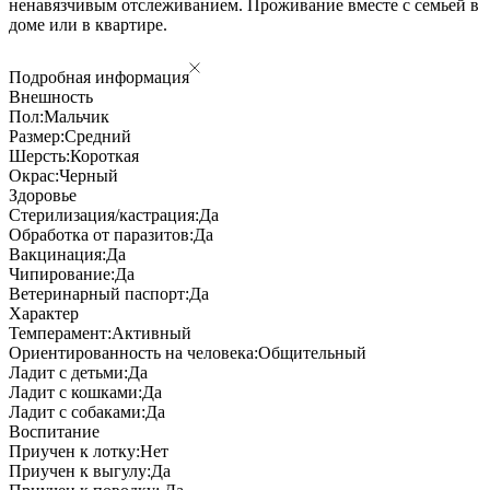
ненавязчивым отслеживанием. Проживание вместе с семьей в
доме или в квартире.
Подробная информация
Внешность
Пол:
Мальчик
Размер:
Средний
Шерсть:
Короткая
Окрас:
Черный
Здоровье
Стерилизация/кастрация:
Да
Обработка от паразитов:
Да
Вакцинация:
Да
Чипирование:
Да
Ветеринарный паспорт:
Да
Характер
Темперамент:
Активный
Ориентированность на человека:
Общительный
Ладит с детьми:
Да
Ладит с кошками:
Да
Ладит с собаками:
Да
Воспитание
Приучен к лотку:
Нет
Приучен к выгулу:
Да