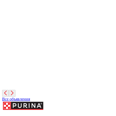
Барсук
4 месяца, Мальчик
Санкт-Петербург
Дик
10 лет, Мальчик
Санкт-Петербург
Фиона
3 года, Девочка
Санкт-Петербург
Все объявления