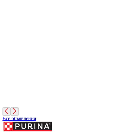
Кешью
2 месяца, Мальчик
Москва
Фундук
2 месяца, Мальчик
Москва
Руфина
4 года, Девочка
Москва
Все объявления