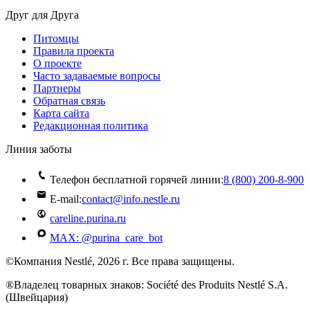
Друг для Друга
Питомцы
Правила проекта
О проекте
Часто задаваемые вопросы
Партнеры
Обратная связь
Карта сайта
Редакционная политика
Линия заботы
Телефон бесплатной горячей линии:
8 (800) 200‑8‑900
E-mail:
contact@info.nestle.ru
careline.purina.ru
MAX: @purina_care_bot
©Компания Nestlé, 2026 г. Все права защищены.
®Владелец товарных знаков: Société des Produits Nestlé S.A.
(Швейцария)