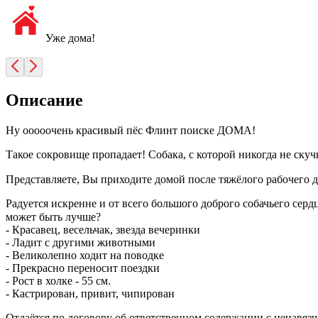
Уже дома!
Описание
Ну ооооочень красивый пёс Флинт поиске ДОМА!
Такое сокровище пропадает! Собака, с которой никогда не ску
Представляете, Вы приходите домой после тяжёлого рабочего дня
Радуется искренне и от всего большого доброго собачьего сердц
может быть лучше?⠀
- Красавец, весельчак, звезда вечеринки
- Ладит с другими животными
- Великолепно ходит на поводке
- Прекрасно переносит поездки
- Рост в холке - 55 см.
- Кастрирован, привит, чипирован
Отдаётся по договору об ответственном содержании с ненавяз