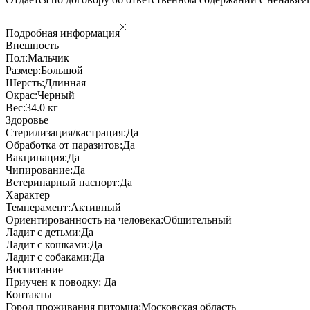
Подробная информация
Внешность
Пол:
Мальчик
Размер:
Большой
Шерсть:
Длинная
Окрас:
Черный
Вес:
34.0 кг
Здоровье
Стерилизация/кастрация:
Да
Обработка от паразитов:
Да
Вакцинация:
Да
Чипирование:
Да
Ветеринарный паспорт:
Да
Характер
Темперамент:
Активный
Ориентированность на человека:
Общительный
Ладит с детьми:
Да
Ладит с кошками:
Да
Ладит с собаками:
Да
Воспитание
Приучен к поводку:
Да
Контакты
Город проживания питомца:
Московская область