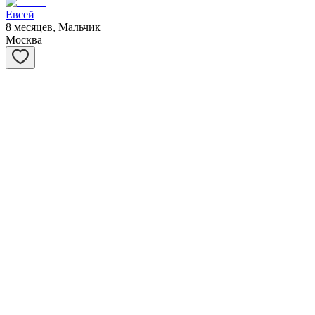
Евсей
8 месяцев, Мальчик
Москва
Матрёшка
1 год, Девочка
Москва
Янтарь
7 месяцев, Мальчик
Санкт-Петербург