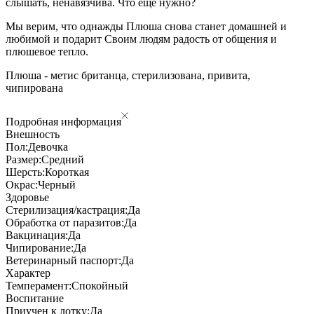
слышать, ненавязчива. Что еще нужно?
Мы верим, что однажды Плюша снова станет домашней и
любимой и подарит Своим людям радость от общения и
плюшевое тепло.
Плюша - метис британца, стерилизована, привита,
чипирована
Подробная информация
Внешность
Пол:
Девочка
Размер:
Средний
Шерсть:
Короткая
Окрас:
Черный
Здоровье
Стерилизация/кастрация:
Да
Обработка от паразитов:
Да
Вакцинация:
Да
Чипирование:
Да
Ветеринарный паспорт:
Да
Характер
Темперамент:
Спокойный
Воспитание
Приучен к лотку:
Да