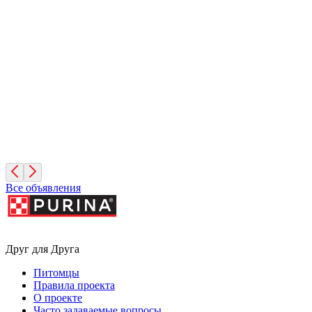
Фундук
2 месяца, Мальчик
Москва
Руфина
4 года, Девочка
Москва
Все объявления
Друг для Друга
Питомцы
Правила проекта
О проекте
Часто задаваемые вопросы