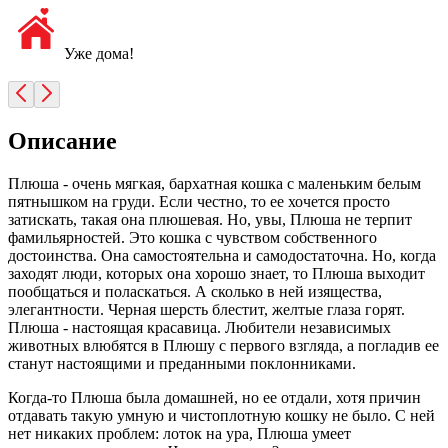
Уже дома!
Описание
Плюша - очень мягкая, бархатная кошка с маленьким белым
пятнышком на груди. Если честно, то ее хочется просто
затискать, такая она плюшевая. Но, увы, Плюша не терпит
фамильярностей. Это кошка с чувством собственного
достоинства. Она самостоятельна и самодостаточна. Но, когда
заходят люди, которых она хорошо знает, то Плюша выходит
пообщаться и поласкаться. А сколько в ней изящества,
элегантности. Черная шерсть блестит, желтые глаза горят.
Плюша - настоящая красавица. Любители независимых
животных влюбятся в Плюшу с первого взгляда, а погладив ее
станут настоящими и преданными поклонниками.
Когда-то Плюша была домашней, но ее отдали, хотя причин
отдавать такую умную и чистоплотную кошку не было. С ней
нет никаких проблем: лоток на ура, Плюша умеет