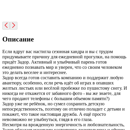
Описание
Если вдруг вас настигла сезонная хандра и вы с трудом
придумываете причину для ежедневной прогулки, на помощь
придёт Задор. Активный и улыбчивый парень готов
ежедневно познавать мир и уверен, что со своим человеком
это делать веселее и интереснее.
Задор всегда готов составить компанию и поддержит любую
авантюру, особенно, если речь идёт об играх в опавших
желтых листьях или весёлой пробежке по пушистому снегу. И
никогда не откажется от забавного фото - вы же знаете, для
чего продают телефоны с большим объемом памяти?)
Задор уже не ребёнок, но сумел сохранить детскую
непосредственность, поэтому он отлично поладит с детьми и
покажет, что такое настоящая дружба. А ещё просто
невозможно не улыбнуться, глядя в его глаза.
Несмотря на врожденную энергичность и любознательность,
Задор обладает манерами настоящего джентельмена и обучен