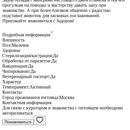
прогулкам на поводке и мастерству давать лапу при
знакомстве. А при более близком общении с радостью
подставит животик для ласковых поглаживаний.
Приезжайте знакомиться с Задором!
Подробная информация
Внешность
Пол:
Мальчик
Здоровье
Стерилизация/кастрация:
Да
Обработка от паразитов:
Да
Вакцинация:
Да
Чипирование:
Да
Ветеринарный паспорт:
Да
Характер
Темперамент:
Активный
Контакты
Город проживания питомца:
Москва
Контактная информация
Для связи с куратором и знакомства с питомцем необходимо
авторизоваться
Познакомиться