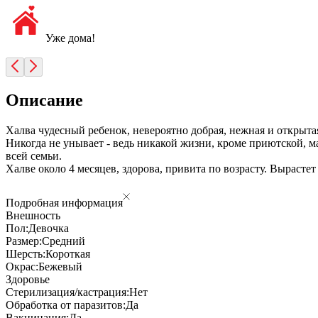
Уже дома!
Описание
Халва чудесный ребенок, невероятно добрая, нежная и открытая
Никогда не унывает - ведь никакой жизни, кроме приютской, 
всей семьи.
Халве около 4 месяцев, здорова, привита по возрасту. Вырасте
Подробная информация
Внешность
Пол:
Девочка
Размер:
Средний
Шерсть:
Короткая
Окрас:
Бежевый
Здоровье
Стерилизация/кастрация:
Нет
Обработка от паразитов:
Да
Вакцинация:
Да