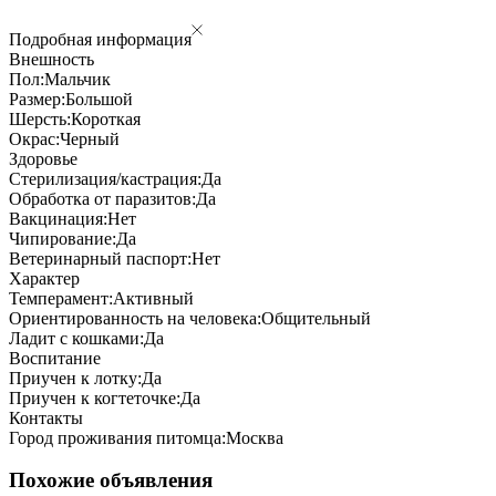
Подробная информация
Внешность
Пол:
Мальчик
Размер:
Большой
Шерсть:
Короткая
Окрас:
Черный
Здоровье
Стерилизация/кастрация:
Да
Обработка от паразитов:
Да
Вакцинация:
Нет
Чипирование:
Да
Ветеринарный паспорт:
Нет
Характер
Темперамент:
Активный
Ориентированность на человека:
Общительный
Ладит с кошками:
Да
Воспитание
Приучен к лотку:
Да
Приучен к когтеточке:
Да
Контакты
Город проживания питомца:
Москва
Похожие объявления