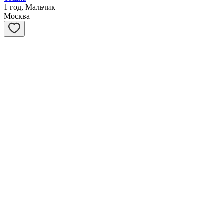
1 год, Мальчик
Москва
Потапыч
5 лет, Мальчик
Москва
Бася
15 лет, Мальчик
Санкт-Петербург
Макс