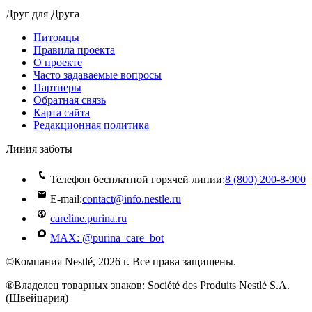
Друг для Друга
Питомцы
Правила проекта
О проекте
Часто задаваемые вопросы
Партнеры
Обратная связь
Карта сайта
Редакционная политика
Линия заботы
Телефон бесплатной горячей линии:
8 (800) 200‑8‑900
E-mail:
contact@info.nestle.ru
careline.purina.ru
MAX: @purina_care_bot
©Компания Nestlé, 2026 г. Все права защищены.
®Владелец товарных знаков: Société des Produits Nestlé S.A.
(Швейцария)