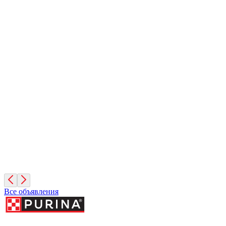
Вулкан
1 месяц, Мальчик
Санкт-Петербург
Иней
1 месяц, Мальчик
Санкт-Петербург
Фисташка
2 месяца, Девочка
Москва
Все объявления