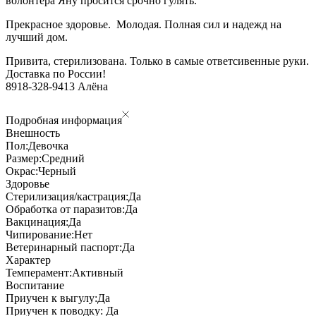
волонтёра Яну просится срочно гулять.
Прекрасное здоровье. Молодая. Полная сил и надежд на
лучший дом.
Привита, стерилизована. Только в самые ответсивенные руки.
Доставка по России!
8918-328-9413 Алёна
Подробная информация
Внешность
Пол:
Девочка
Размер:
Средний
Окрас:
Черный
Здоровье
Стерилизация/кастрация:
Да
Обработка от паразитов:
Да
Вакцинация:
Да
Чипирование:
Нет
Ветеринарный паспорт:
Да
Характер
Темперамент:
Активный
Воспитание
Приучен к выгулу:
Да
Приучен к поводку:
Да