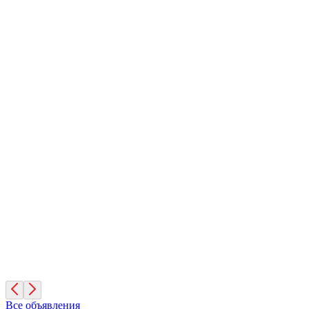
Барсук
4 месяца, Мальчик
Санкт-Петербург
Дик
10 лет, Мальчик
Санкт-Петербург
Фиона
3 года, Девочка
Санкт-Петербург
Все объявления