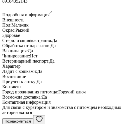
89184352143
Подробная информация
Внешность
Пол:
Мальчик
Окрас:
Рыжий
Здоровье
Стерилизация/кастрация:
Да
Обработка от паразитов:
Да
Вакцинация:
Да
Чипирование:
Нет
Ветеринарный паспорт:
Да
Характер
Ладит с кошками:
Да
Воспитание
Приучен к лотку:
Да
Контакты
Город проживания питомца:
Горячий ключ
Возможна доставка:
Да
Контактная информация
Для связи с куратором и знакомства с питомцем необходимо
авторизоваться
Познакомиться