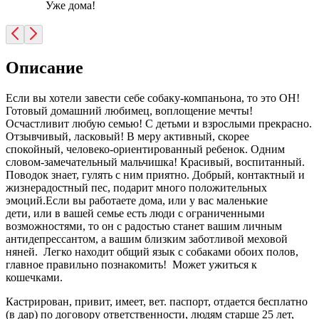
Уже дома!
Описание
Если вы хотели завести себе собаку-компаньона, то это ОН!
Готовый домашний любимец, воплощение мечты!
Осчастливит любую семью! С детьми и взрослыми прекрасно.
Отзывчивый, ласковый! В меру активный, скорее
спокойный, человеко-ориентированный ребенок. Одним
словом-замечательный мальчишка! Красивый, воспитанный.
Поводок знает, гулять с ним приятно. Добрый, контактный и
жизнерадостный пес, подарит много положительных
эмоций.Если вы работаете дома, или у вас маленькие
дети, или в вашей семье есть люди с ограниченными
возможностями, то он с радостью станет вашим личным
антидепрессантом, а вашим близким заботливой меховой
няней. Легко находит общий язык с собаками обоих полов,
главное правильно познакомить! Может ужиться к
кошечками.
Кастрирован, привит, имеет, вет. паспорт, отдается бесплатно
(в дар) по договору ответственности, людям старше 25 лет,