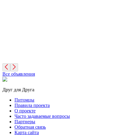
Мона
4 года, Девочка
Москва
Сэмми
4 года, Девочка
Москва
Все объявления
Друг для Друга
Питомцы
Правила проекта
О проекте
Часто задаваемые вопросы
Партнеры
Обратная связь
Карта сайта